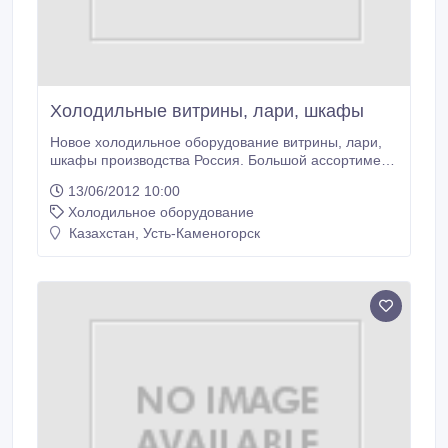
Холодильные витрины, лари, шкафы
Новое холодильное оборудование витрины, лари,
шкафы производства Россия. Большой ассортимент
, большая зона выкладки подтоварник,
13/06/2012 10:00
автоматическая размораживание, современный
Холодильное оборудование
дизайн. Абсолютно новые в упаковке. Гарантия. Мы
находимся по адресу улица Революционная 10..
Казахстан, Усть-Каменогорск