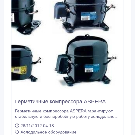
Герметичные компрессора ASPERA
Герметичные компрессора ASPERA гарантируют
стабильную и бесперебойную работу холодильного
оборудования! Обладают низким потреблением
26/11/2012 04:18
электроэнергии и относятся к классу А.
Холодильное оборудование
Компрессора ASPERA это оптимальное