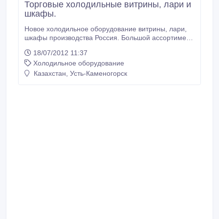
Торговые холодильные витрины, лари и
шкафы.
Новое холодильное оборудование витрины, лари,
шкафы производства Россия. Большой ассортимент
, большая зона выкладки подтоварник,
18/07/2012 11:37
автоматическая размораживание, современный
Холодильное оборудование
дизайн. Абсолютно новые в упаковке. Гарантия. Мы
находимся по адресу улица Революционная 10..
Казахстан, Усть-Каменогорск