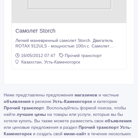
Самолет Storch
Легкий маневренный самолет Storch. Двигатель
ROTAX 912ULS - мощностью 100л.с. Самолет
укороченного взлета/посадки с крылом большой
16/05/2012 07:47
Прочий транспорт
подъемной силы, разбег «Storch» составляет всего
Казахстан, Усть-Каменогорск
65 метров, а пробег после посадки - 22 метра.
Размах крыла, м 14, 25 Длина самолета, м 9, 9
Высота самолета, м 3, 05.
Ниже представлены предложения
магазинов
и частные
объявления
в регионе
Усть-Каменогорск
и категории
Прочий транспорт
. Воспользуйтесь формой поиска, чтобы
найти
лучшие цены
на товары или услуги, которые вы бы
хотели купить. Вы также можете разместить свои
объявления
или ценовые предложения в раздел
Прочий транспорт Усть-
Каменогорск
и создать свой
мини-сайт
в течение нескольких