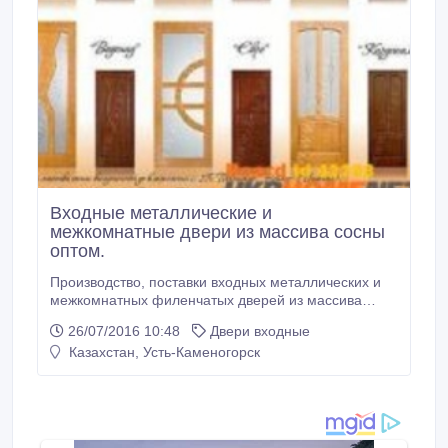
Входные металлические и
межкомнатные двери из массива сосны
оптом.
Производство, поставки входных металлических и
межкомнатных филенчатых дверей из массива
сосны. Большой выбор моделей, короткие сроки
26/07/2016 10:48
Двери входные
изготовления, качество, гарантия 12 месяцев.
Казахстан, Усть-Каменогорск
Доставка по России автомобильным и ж/д
транспортом. Приглашаем к сотрудничеству
оптовые базы, магазины строительных материалов.