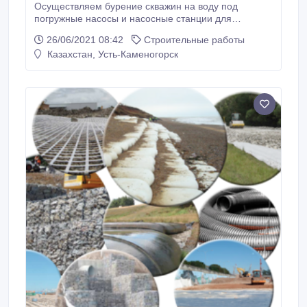
Осуществляем бурение скважин на воду под
погружные насосы и насосные станции для
владельцев частных домов, дач, садовых участков.
26/06/2021 08:42
Строительные работы
Бурим в любых труднодоступных местах: Дом,
Казахстан, Усть-Каменогорск
подвал, гараж , баня, компактной буровой
установкой без ущерба для ландшафта.
Подключаем электрические насосы, автоматические
станции водоснабжения.