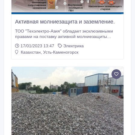
Активная молниезащита и заземление.
ТОО "Техэлектро-Азия" обладает эксклюзивными
правами на поставку активной молниезащиты
"Forend" на территорию Казахстана. ТОО
17/01/2023 13:47
Электрика
"Техэлектро-Азия" предлагает активную
Казахстан, Усть-Каменогорск
молниезащиту "Forend" для защиты строений и
сооружений от прямых ударов молнии.
Комплектующие для.