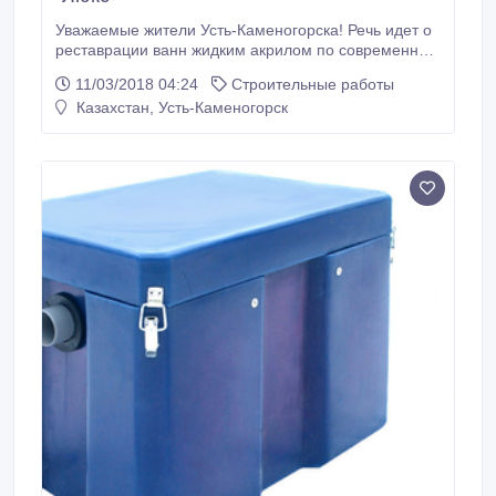
Уважаемые жители Усть-Каменогорска! Речь идет о
реставрации ванн жидким акрилом по современной
технологии. Многие жильцы не спешат расставаться
11/03/2018 04:24
Строительные работы
со своими чугунными ваннами еще советских
Казахстан, Усть-Каменогорск
времен. И это правильно, потому что их можно
привести в прекрасное состояние, не тратя целое
состояние на их замену.