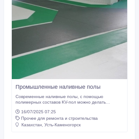
Промышленные наливные полы
Современные наливные полы, с помощью
полимерных составов KV-пол можно делать
следующие виды работ по устройству
16/07/2025 07:25
промышленных полов: • обеспыливание бетонного
Прочее для ремонта и строительства
основания; • устройство полимерных полов
окрасочного типа (толщиной до 1 мм); - устройство
Казахстан, Усть-Каменогорск
тонкослойных полимерных покрытий (толщиной от
1 до 1, 5 мм); • монтаж полимерных покрытий /