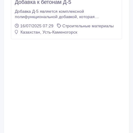
Добавка к бетонам Д-5
Добавка Д-5 является комплексной
полифункциональной добавкой, которая
значительно улучшает практически все основные
16/07/2025 07:29
Строительные материалы
свойства бетонов и растворов. При этом компания
Казахстан, Усть-Каменогорск
производитель уверенна, что главным свойством
добавки Д-5 является придание бетонам
максимально возможной водонепроницаемости
(W20 и более) и сульфатостойкости (на обычном
портландцементе).