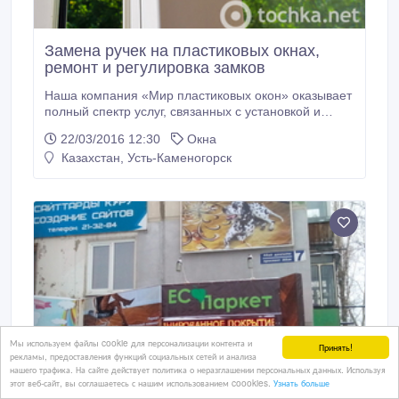
Замена ручек на пластиковых окнах,
ремонт и регулировка замков
Наша компания «Мир пластиковых окон» оказывает
полный спектр услуг, связанных с установкой и
обслуживанием пластиковых окон, дверей,
22/03/2016 12:30
Окна
балконов и лоджий. Опытные специалисты нашей
Казахстан, Усть-Каменогорск
компании проведут замену и ремонт фурнитуры
пластикового окна быстро и качественно!.
Мы используем файлы cookie для персонализации контента и
Принять!
рекламы, предоставления функций социальных сетей и анализа
нашего трафика. На сайте действует политика о неразглашении персональных данных. Используя
этот веб-сайт, вы соглашаетесь с нашим использованием coookies.
Узнать больше