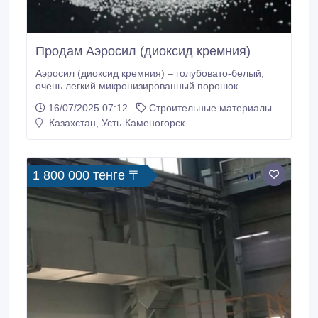
Продам Аэросил (диоксид кремния)
Аэросил (диоксид кремния) – голубовато-белый,
очень легкий микронизированный порошок.
Используется как тиксотропная добавка.
16/07/2025 07:12
Строительные материалы
Применяется как диспергатор, для стабилизации
Казахстан, Усть-Каменогорск
суспензий. Можно достичь загущения жидкости с
добавлением аэросила. Смесь аэросила со смолой
может применяться как шпаклевочно-
заполнительный материал высокой плотности.
1 800 000 тенге 〒