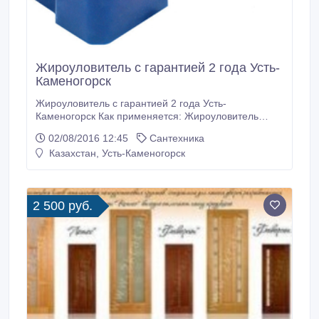
Жироуловитель с гарантией 2 года Усть-
Каменогорск
Жироуловитель с гарантией 2 года Усть-
Каменогорск Как применяется: Жироуловитель
устанавливается под мойку или рядом для сбора
02/08/2016 12:45
Сантехника
жиров, предохраняет от засорения
Казахстан, Усть-Каменогорск
канализационных труб. Звоните по телефонам:
+77013709971 Технические характеристики: Объем:
от 25 литров до 60 литров Минимальный.
2 500 руб.