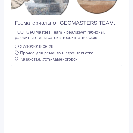
Геоматериалы от GEOMASTERS TEAM.
ТОО "GeOMasters Team"- реализует габионы,
различные типы сеток и геосинтетические
материалы. Геоматериалы - наш профиль
27/10/2019 06:29
деятельности компании. ТОО GeOMasters Team —
Прочее для ремонта и строительства
профессиональная компания,
специализирующаяся на поставке геоматериалов
Казахстан, Усть-Каменогорск
Компания «GeOMasters Team» принимает активное
участие в формировании рынка геоматериалов в
Казахстане, постепенно расширяя торговые
границы.