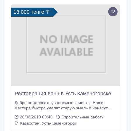
18 000 тенге 〒
Реставрация ванн в Усть Каменогорске
Добро пожаловать уважаемые клиенты! Наши
мастера быстро удалят старую эмаль и нанесут
новую. Позвоните! Уже через сутки ваша ванна
20/03/2019 09:40
Строительные работы
засияет чистотой и будет радовать вас ещё долго.
Казахстан, Усть-Каменогорск
Ванна, обновлённая жидким акрилом по технологии
эко ванна, отличается высокой прочностью,