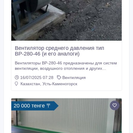
Вентилятор среднего давления тип
ВР-280-46 (и его аналоги)
Вентиляторы ВР-280-46 предназначены для систем
вентиляции, воздушного отопления и других
производственных и санитарно-технических целей и
16/07/2025 07:28
Вентиляция
служат для перемещения воздуха и других газовых
Казахстан, Усть-Каменогорск
смесей при температуре от минус 40°С до плюс
40°С, не содержащих липких веществ, абразивной
пыли и волокнистых материалов с запыленностью
не более 100 мг/м³.
20 000 тенге 〒