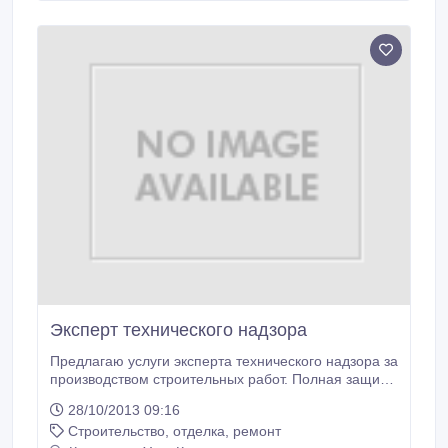
Эксперт технического надзора
Предлагаю услуги эксперта технического надзора за
производством строительных работ. Полная защита
интересов заказчика.Большой опыт, все
28/10/2013 09:16
документы.Работаю и с частными лицами и с
Строительство, отделка, ремонт
предприятиями. Цена договорная..