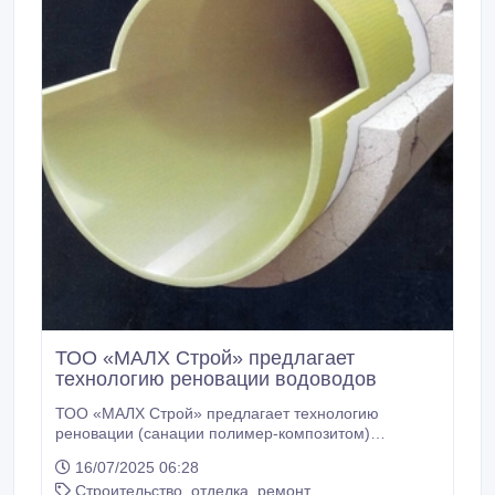
воздействием влаги, а также слабо/средне
агрессивных растворов солей и кислот.
ТОО «МАЛХ Строй» предлагает
технологию реновации водоводов
ТОО «МАЛХ Строй» предлагает технологию
реновации (санации полимер-композитом)
водоводов большого диаметра (1000мм и выше)
16/07/2025 06:28
методом «труба в трубе». Для изготовления
Строительство, отделка, ремонт
водовода используются полимерные материалы