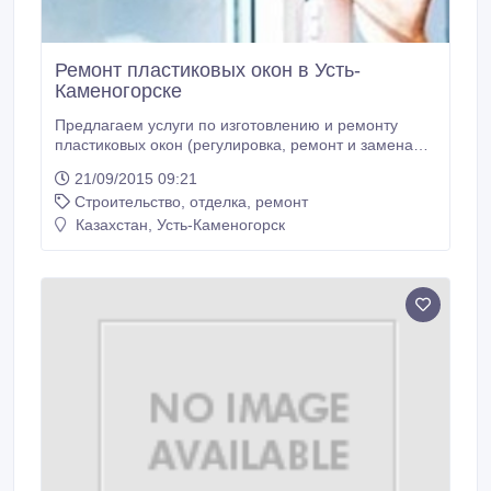
Ремонт пластиковых окон в Усть-
Каменогорске
Предлагаем услуги по изготовлению и ремонту
пластиковых окон (регулировка, ремонт и замена
фурнитуры, замена резиновых уплотнителей,
21/09/2015 09:21
стеклопакетов, герметизация окон ПВХ, устранение
Строительство, отделка, ремонт
ошибок монтажа, установка отливов, подоконников,
пластиковых откосов и т. д. ) Большой опыт работы
Казахстан, Усть-Каменогорск
мастеров! Качество!.