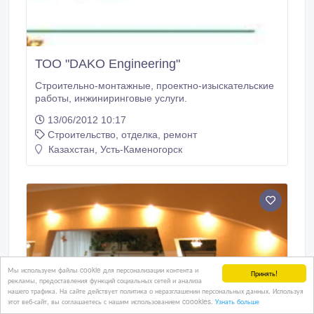
ТОО "DAKO Engineering"
Строительно-монтажные, проектно-изыскательские
работы, инжиниринговые услуги.
13/06/2012 10:17
Строительство, отделка, ремонт
Казахстан, Усть-Каменогорск
Мы используем файлы cookie для персонализации контента и
Принять!
рекламы, предоставления функций социальных сетей и анализа
нашего трафика. На сайте действует политика о неразглашении персональных данных. Используя
этот веб-сайт, вы соглашаетесь с нашим использованием coookies.
Узнать больше