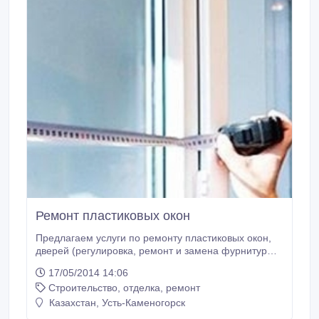
Ремонт пластиковых окон
Предлагаем услуги по ремонту пластиковых окон,
дверей (регулировка, ремонт и замена фурнитуры,
замена резиновых уплотнителей, стеклопакетов,
17/05/2014 14:06
герметизация окон ПВХ, устранение ошибок
Строительство, отделка, ремонт
монтажа и т. д. ). Установка пластиковых откосов,
отливов, москитных сеток. Качественно в короткие
Казахстан, Усть-Каменогорск
сроки. Тел. 51-37-90, .