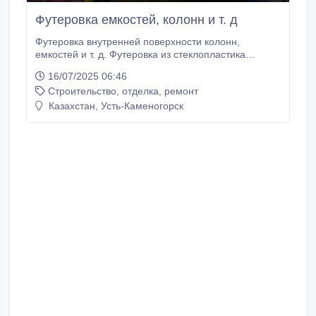
Футеровка емкостей, колонн и т. д
Футеровка внутренней поверхности колонн,
емкостей и т. д. Футеровка из стеклопластика
представляет собой бесшовное защитное покрытие
16/07/2025 06:46
толщиной от 5 мм, устойчивое к химическому
Строительство, отделка, ремонт
воздействию агрессивной среды. Данная процедура
позволяет до 3 и более раз увеличить срок
Казахстан, Усть-Каменогорск
безаварийной службы оборудования. Футеровка
помогает восстановить герметичность, защитить
изделия от воздействия агрессивной среды, а также
принимает на себя часть механических нагрузок,
возникающих при эксплуатации оборудования.