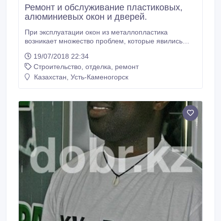
Ремонт и обслуживание пластиковых,
алюминиевых окон и дверей.
При эксплуатации окон из металлопластика
возникает множество проблем, которые явились
следствием их неправильной установки. Иногда
19/07/2018 22:34
причиной является неопытность или случайные
Строительство, отделка, ремонт
ошибки установщиков, а иногда этому помогают
внешние факторы..
Казахстан, Усть-Каменогорск