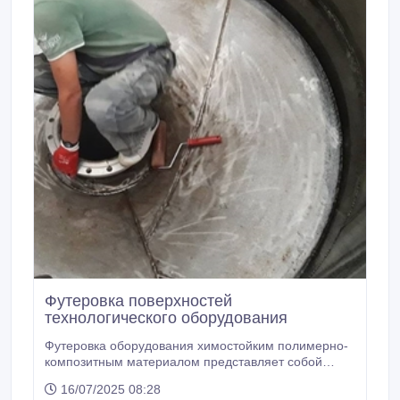
Футеровка поверхностей
технологического оборудования
Футеровка оборудования химостойким полимерно-
композитным материалом представляет собой
процесс нанесения многослойного защитного
16/07/2025 08:28
полимерно-композитного ламината на