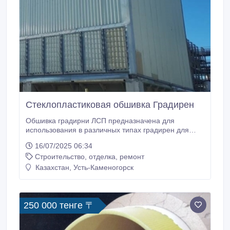
Стеклопластиковая обшивка Градирен
Обшивка градирни ЛСП предназначена для
использования в различных типах градирен для
разделения и защиты секций. Она выпускается в
16/07/2025 06:34
виде гофрированных листов из стеклопластика,
Строительство, отделка, ремонт
изготовленных на основе полиэфирной смолы и
стеклоткани с нанесением на наружную
Казахстан, Усть-Каменогорск
поверхность декоративного покрытия. Обладает
хорошими механическими и антикоррозионными
свойствами при малом удельном весе – 1 450 кг/м3,
что позволяет с успехом использовать обшивку при
250 000 тенге 〒
облицовке мокрых градирен, использование
материала в которых, сопряжено с постоянным