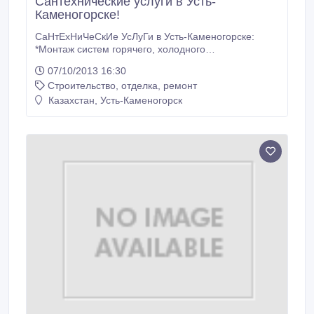
Сантехнические услуги в Усть-
Каменогорске!
СаНтЕхНиЧеСкИе УсЛуГи в Усть-Каменогорске:
*Монтаж систем горячего, холодного
водоснабжения; *Монтаж систем канализации;
07/10/2013 16:30
*Монтаж систем отопления; *Установка
Строительство, отделка, ремонт
сантехнических приборов; *Газоэлектросварка.
Доступные цены! Гарантия.Качество!.
Казахстан, Усть-Каменогорск