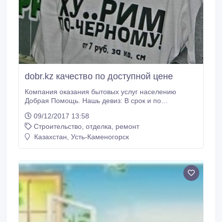
dobr.kz качество по доступной цене
Компания оказания бытовых услуг населению
Добрая Помощь. Нашь девиз: В срок и по
демократичным ценам Виды предоставляемых
09/12/2017 13:58
услуг : Монтаж/демонтаж всего, что находится в
Строительство, отделка, ремонт
Вашей квартире (доме) по части сантехники и
электрики и отделки. Крышу? -легко! Обои, кафель,
Казахстан, Усть-Каменогорск
сайдинг и даже ЛИЧНЫЙ БАССЕЙН! Решим любые
вопросы касаемые ремонта и внешнего вида
вашего дома от пола до потолка.