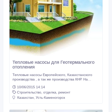
Тепловые насосы для Геотермального
отопления
Тепловые насосы Европейского, Казахстанского
производства , а так же производства КНР. На
сегодняшний день геотермальный тепловой насос
10/06/2015 14:14
является наиболее эффективной
Строительство, отделка, ремонт
энергосберегающей системой для отопления и
пассивного охлаждения (кондиционирования).
Казахстан, Усть-Каменогорск
Компания AE Solution является профессионалом с
многолетним стажем в области проектирования и
реализации проектов по установке геотермального