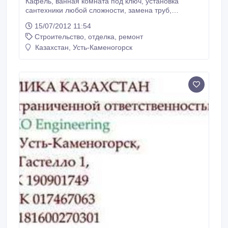
Кафель, ванная комната под ключ, установка
сантехники любой сложности, замена труб,
батарей, нержавейка, полипропилен,
15/07/2012 11:54
металлопластик, установка дверей, оконные откосы,
Строительство, отделка, ремонт
электрика любой сложности, мелкосрочный ремонт..
Казахстан, Усть-Каменогорск