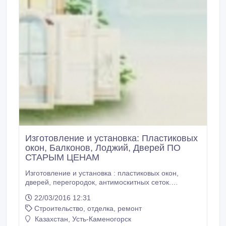
Изготовление и установка: Пластиковых
окон, Балконов, Лоджий, Дверей ПО
СТАРЫМ ЦЕНАМ
Изготовление и установка : пластиковых окон,
дверей, перегородок, антимоскитных сеток.
Остекление и утепление Балконов/Лоджий. Ремонт
22/03/2016 12:31
любой сложности. -Используем только
Строительство, отделка, ремонт
высококачественный немецкий, российский,
турецкий профиль и фурнитуру; -Срок изготовления
Казахстан, Усть-Каменогорск