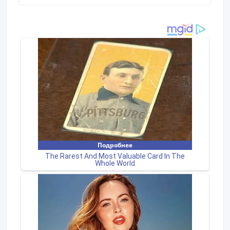
3-5 дней; -Высокое качество; -Самые низкие цены!
-Нестандартные окна в частный дом; -Работа с
регионами; -Гарантия 5 лет! - РАССРОЧКА БЕЗ % -
оформляется на дому при замере, услуги
мобильного менеджера бесплатно! Вызов мастера,
монтаж, демонтаж – БЕСПЛАТНО ! Прием заявок
без выходных, с 8.